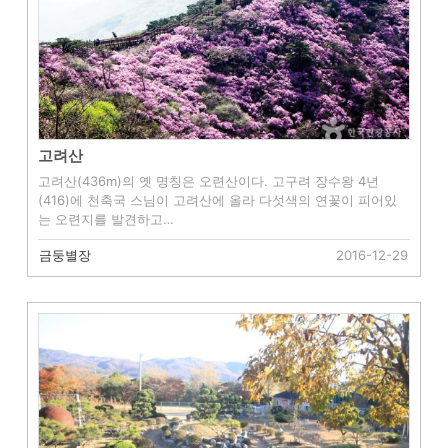
고려산
고려산(436m)의 옛 명칭은 오련산이다. 고구려 장수왕 4년
(416)에 천축국 스님이 고려산에 올라 다섯색의 연꽃이 피어있
는 오련지를 발견하고…
금둥별장
2016-12-29