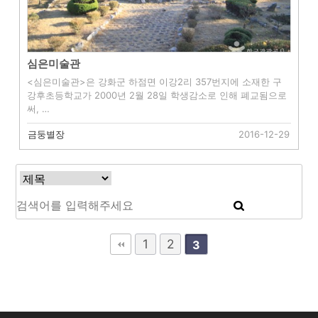
심은미술관
<심은미술관>은 강화군 하점면 이강2리 357번지에 소재한 구
강후초등학교가 2000년 2월 28일 학생감소로 인해 폐교됨으로
써, …
금둥별장
2016-12-29
1
2
3