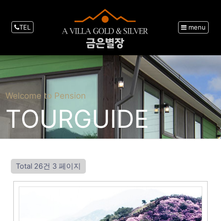
TEL
menu
Welcome to Pension
TOURGUIDE
Total 26건
3 페이지